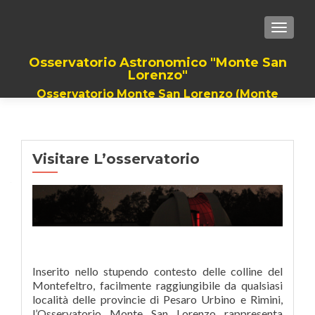
TOGGLE
Osservatorio Astronomico "Monte San
Lorenzo"
Osservatorio Monte San Lorenzo (Monte
Grimano Terme). Il Piu grande Telescopio
della romagna, dalla provincia di Rimini a
quella di Pesaro
Visitare L’osservatorio
Inserito nello stupendo contesto delle colline del
Montefeltro, facilmente raggiungibile da qualsiasi
località delle provincie di Pesaro Urbino e Rimini,
l’Osservatorio Monte San Lorenzo rappresenta