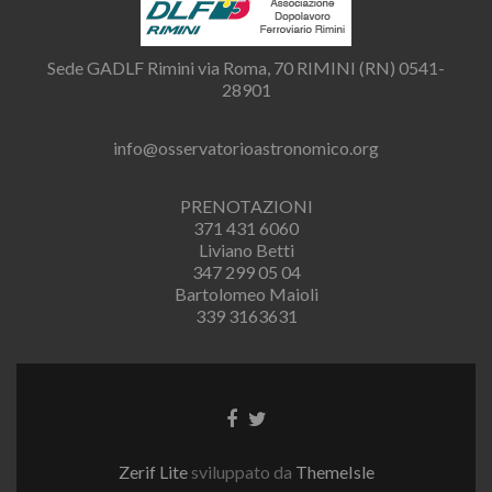
Sede GADLF Rimini via Roma, 70 RIMINI (RN) 0541-
28901
info@osservatorioastronomico.org
PRENOTAZIONI
371 431 6060
Liviano Betti
347 299 05 04
Bartolomeo Maioli
339 3163631
Link
Link
a
a
Facebook
Twitter
Zerif Lite
sviluppato da
ThemeIsle