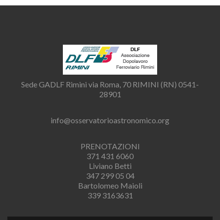
Sede GADLF Rimini via Roma, 70 RIMINI (RN) 0541-
28901
info@osservatorioastronomico.org
PRENOTAZIONI
371 431 6060
Liviano Betti
347 299 05 04
Bartolomeo Maioli
339 3163631