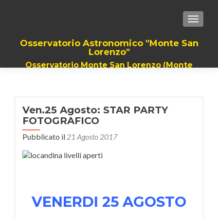
TOGGLE
Osservatorio Astronomico "Monte San
Lorenzo"
Osservatorio Monte San Lorenzo (Monte
Grimano Terme). Il Piu grande Telescopio
della romagna, dalla provincia di Rimini a
quella di Pesaro
Ven.25 Agosto: STAR PARTY
FOTOGRAFICO
Pubblicato il
21 Agosto 2017
VENERDI 25 AGOSTO