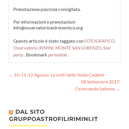
Prenotazione piazzola consigliata.
Per informazioni e prenotazioni
info@osservatorioastronomi
co.org
Questo articolo è stato taggato con
FOTOGRAFICO
,
Osservatorio
,
RIMINI. MONTE SAN LORENZO
,
Star
party
. Bookmark
permalink
.
Navigazione articoli
←
10-11-12 Agosto: Le notti delle Stelle Cadenti
08 Settembre 2017:
Osservando Saturno
→
DAL SITO
GRUPPOASTROFILIRIMINI.IT