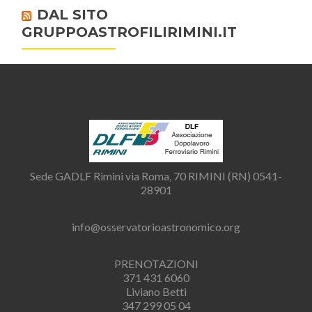
DAL SITO
GRUPPOASTROFILIRIMINI.IT
Sede GADLF Rimini via Roma, 70 RIMINI (RN) 0541-
28901
info@osservatorioastronomico.org
PRENOTAZIONI
371 431 6060
Liviano Betti
347 299 05 04