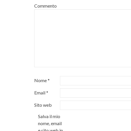
Commento
Nome
*
Email
*
Sito web
Salva il mio
nome, email
e sito web in