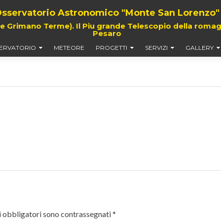
sservatorio Astronomico "Monte San Lorenzo"
rimano Terme). Il Piu grande Telescopio della romagna,
Pesaro
ERVATORIO
METEORE
PROGETTI
SERVIZI
GALLERY
 obbligatori sono contrassegnati
*