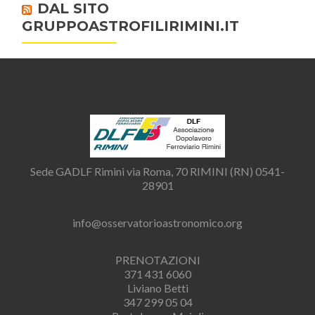
DAL SITO
GRUPPOASTROFILIRIMINI.IT
Sede GADLF Rimini via Roma, 70 RIMINI (RN) 0541-
28901
info@osservatorioastronomico.org
PRENOTAZIONI
371 431 6060
Liviano Betti
347 299 05 04