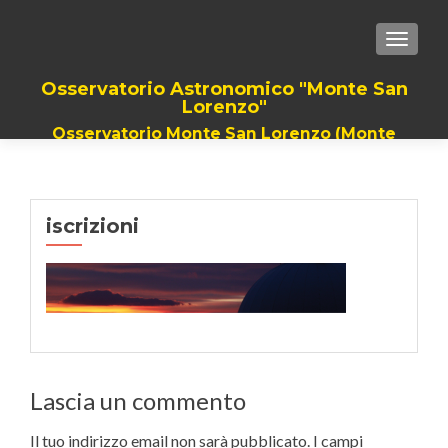
TOGGLE
Osservatorio Astronomico "Monte San
Lorenzo"
Osservatorio Monte San Lorenzo (Monte
Grimano Terme). Il Piu grande Telescopio
della romagna, dalla provincia di Rimini a
quella di Pesaro
iscrizioni
Lascia un commento
Il tuo indirizzo email non sarà pubblicato.
I campi