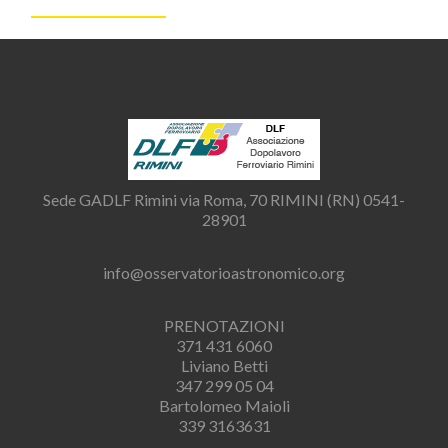
Sede GADLF Rimini via Roma, 70 RIMINI (RN) 0541-
28901
info@osservatorioastronomico.org
PRENOTAZIONI
371 431 6060
Liviano Betti
347 299 05 04
Bartolomeo Maioli
339 3163631