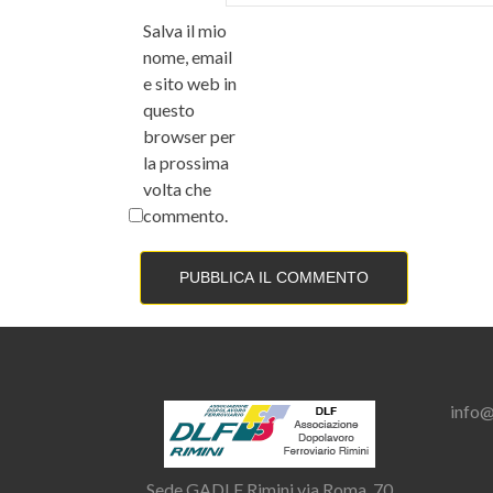
Salva il mio
nome, email
e sito web in
questo
browser per
la prossima
volta che
commento.
info@
Sede GADLF Rimini via Roma, 70