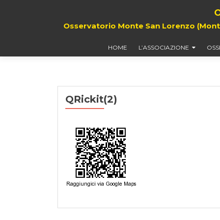
O
Osservatorio Monte San Lorenzo (Monte G
HOME
L’ASSOCIAZIONE
OSS
QRickit(2)