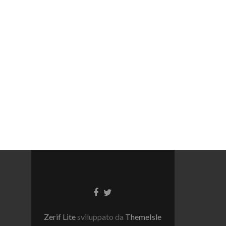
Link
Link
a
a
Facebook
Twitter
Zerif Lite
sviluppato da
ThemeIsle