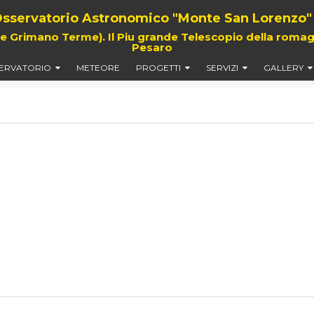
sservatorio Astronomico "Monte San Lorenzo"
rimano Terme). Il Piu grande Telescopio della romagna,
Pesaro
ERVATORIO
METEORE
PROGETTI
SERVIZI
GALLERY