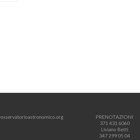
osservatorioastronomico.org
PRENOTAZIONI
371 431 6060
Liviano Betti
347 299 05 04