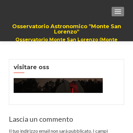
TOGGLE
Osservatorio Astronomico "Monte San
Lorenzo"
Osservatorio Monte San Lorenzo (Monte
Grimano Terme). Il Piu grande Telescopio
della romagna, dalla provincia di Rimini a
quella di Pesaro
visitare oss
Lascia un commento
Il tuo indirizzo email non sarà pubblicato.
I campi