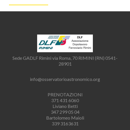
Sede GADLF Rimini via Roma, 70 RIMINI (RN) 0541-
28901
info@osservatorioastronomico.org
PRENOTAZIONI
371 431 6060
Liviano Betti
347 299 05 04
Bartolomeo Maioli
339 3163631