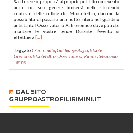
San Lorenzo proporrà al proprio pubblico un evento
unico nel suo genere Immersi nello stupendo
contesto delle colline del Montefeltro, daremo la
possibilità di passare una notte intera nel giardino
antistante l’Osservatorio Astronomico dove potrete
montare le Vostre tende Durante l’evento si
Leggi
effettuerà
[…]
di
piùSABATO
Taggato
CAmminate
,
Galileo
,
geologia
,
Monte
17
Grimano
,
Montefeltro
,
Osservatorio
,
Rimini
,
telescopio
,
AGOSTO
Terme
2018
–
Notte
in
Tenda
DAL SITO
GRUPPOASTROFILIRIMINI.IT