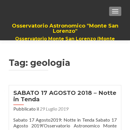
TOGGLE
Osservatorio Astronomico "Monte San
Lorenzo"
Osservatorio Monte San Lorenzo (Monte
Grimano Terme). Il Piu grande Telescopio
della romagna, dalla provincia di Rimini a
quella di Pesaro
Tag: geologia
SABATO 17 AGOSTO 2018 – Notte
in Tenda
Pubblicato il
29 Luglio 2019
Sabato 17 Agosto2019: Notte in Tenda Sabato 17
Agosto 2019l’Osservatorio Astronomico Monte