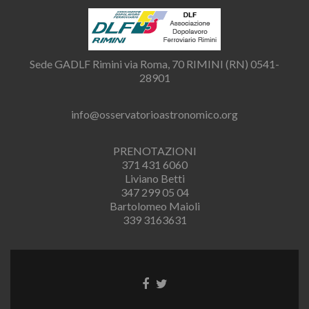
Sede GADLF Rimini via Roma, 70 RIMINI (RN) 0541-
28901
info@osservatorioastronomico.org
PRENOTAZIONI
371 431 6060
Liviano Betti
347 299 05 04
Bartolomeo Maioli
339 3163631
Link
Link
a
a