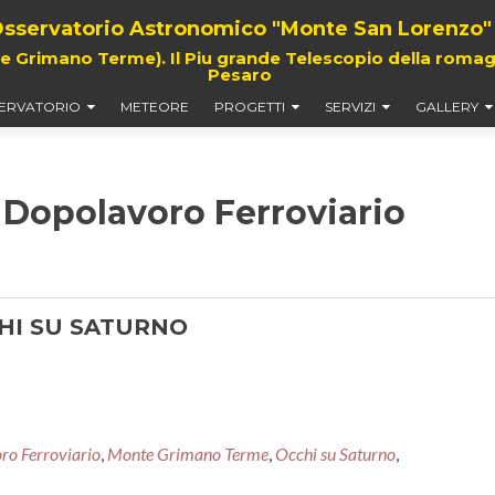
sservatorio Astronomico "Monte San Lorenzo"
rimano Terme). Il Piu grande Telescopio della romagna,
Pesaro
ERVATORIO
METEORE
PROGETTI
SERVIZI
GALLERY
i Dopolavoro Ferroviario
CCHI SU SATURNO
ro Ferroviario
,
Monte Grimano Terme
,
Occhi su Saturno
,