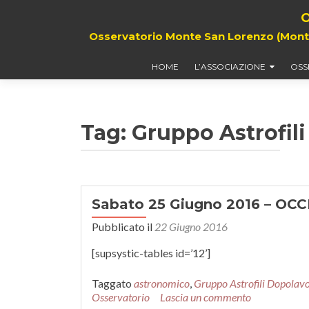
O
Osservatorio Monte San Lorenzo (Monte G
HOME
L’ASSOCIAZIONE
OSS
Tag: Gruppo Astrofil
Sabato 25 Giugno 2016 – O
Pubblicato il
22 Giugno 2016
[supsystic-tables id=’12’]
Taggato
astronomico
,
Gruppo Astrofili Dopolavo
Osservatorio
Lascia un commento