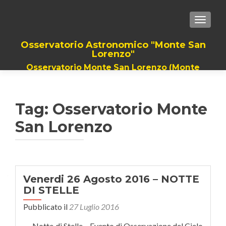
TOGGLE
Osservatorio Astronomico "Monte San
Lorenzo"
Osservatorio Monte San Lorenzo (Monte
Grimano Terme). Il Piu grande Telescopio
della romagna, dalla provincia di Rimini a
quella di Pesaro
Tag: Osservatorio Monte
San Lorenzo
Venerdi 26 Agosto 2016 – NOTTE
DI STELLE
Pubblicato il
27 Luglio 2016
Notte di Stelle – Evento di Osservazione del Cielo