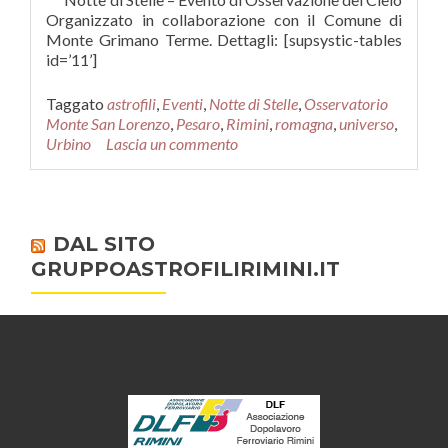
Organizzato in collaborazione con il Comune di
Monte Grimano Terme. Dettagli: [supsystic-tables
id=’11’]
Taggato
astrofili
,
Eventi
,
Notte di Stelle
,
Osservatorio
Monte San Lorenzo
,
Pesaro
,
Rimini
,
romagna
,
universo
,
Urbino
Lascia un commento
DAL SITO
GRUPPOASTROFILIRIMINI.IT