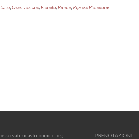
torio
,
Osservazione
,
Pianeta
,
Rimini
,
Riprese Planetarie
osservatorioastronomico.org
PRENOTAZIONI