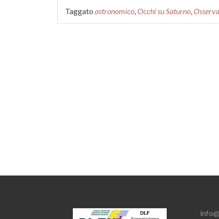
più07/07/2017:
Taggato
astronomico
,
Occhi su Saturno
,
Osserva
Occhi
su
Saturno
info@