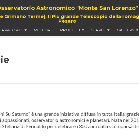
sservatorio Astronomico "Monte San Lorenzo"
rimano Terme). Il Piu grande Telescopio della romagna,
Pesaro
ERVATORIO
METEORE
PROGETTI
SERVIZI
GALLERY
ie
 Su Saturno” è una grande iniziativa diffusa in tutta Italia grazie
oli appassionati, osservatorio astronomici e planetari. Nata nel 20
 Stellaria di Perinaldo per celebrare i 300 anni dalla scomparsa di