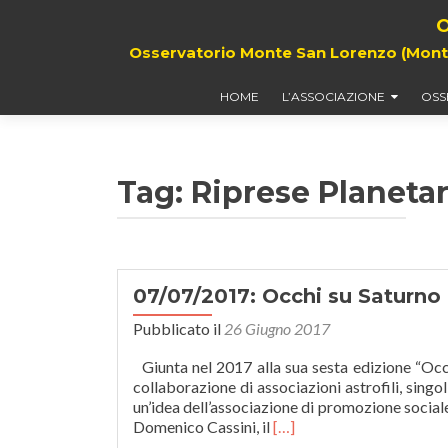
O
Osservatorio Monte San Lorenzo (Monte G
HOME
L’ASSOCIAZIONE
OSS
Tag: Riprese Planetar
07/07/2017: Occhi su Saturno
Pubblicato il
26 Giugno 2017
Giunta nel 2017 alla sua sesta edizione “Occhi
collaborazione di associazioni astrofili, sing
un’idea dell’associazione di promozione sociale
Leggi
Domenico Cassini, il
[…]
di