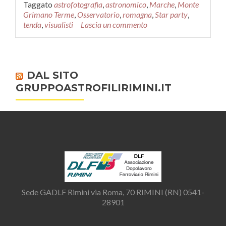
Taggato
astrofotografia
,
astronomico
,
Marche
,
Monte
Grimano Terme
,
Osservatorio
,
romagna
,
Star party
,
tenda
,
visualisti
Lascia un commento
DAL SITO
GRUPPOASTROFILIRIMINI.IT
Sede GADLF Rimini via Roma, 70 RIMINI (RN) 0541-
28901