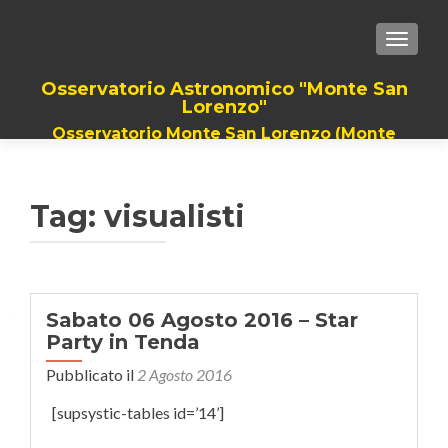
TOGGLE
Osservatorio Astronomico "Monte San
Lorenzo"
Osservatorio Monte San Lorenzo (Monte
Grimano Terme). Il Piu grande Telescopio
della romagna, dalla provincia di Rimini a
quella di Pesaro
Tag: visualisti
Sabato 06 Agosto 2016 – Star
Party in Tenda
Pubblicato il
2 Agosto 2016
[supsystic-tables id=’14’]